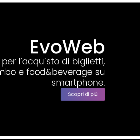
EvoWeb
er l’acquisto di biglietti,
mbo e food&beverage su
smartphone.
Scopri di più