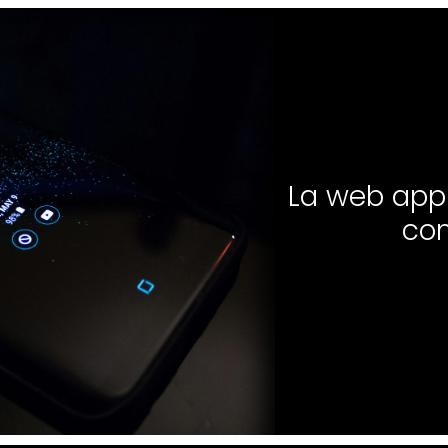
La web app p
co