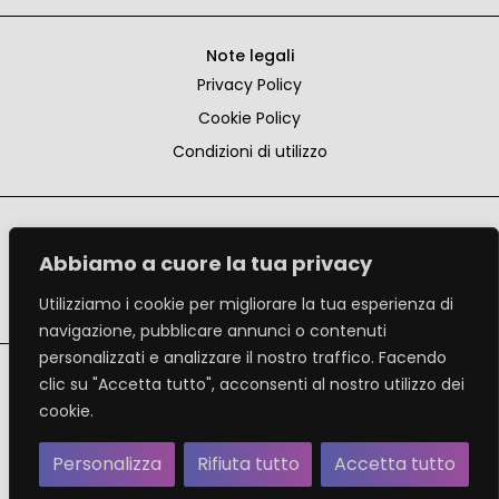
Note legali
Privacy Policy
Cookie Policy
Condizioni di utilizzo
Social
Abbiamo a cuore la tua privacy
Facebook
Instagram
Utilizziamo i cookie per migliorare la tua esperienza di
navigazione, pubblicare annunci o contenuti
personalizzati e analizzare il nostro traffico. Facendo
Credits
clic su "Accetta tutto", acconsenti al nostro utilizzo dei
Crea Informatica Srl
cookie.
Via Roberto Lepetit, 8/10 – 20124 Milano
Tutti i diritti riservati
Personalizza
Rifiuta tutto
Accetta tutto