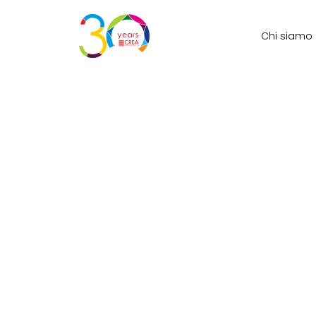
Chi siamo
I
Numerosi clienti si affidano a noi
permettono di