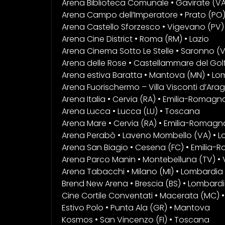
Arena Biblioteca Comunale • Gavirate (V
Arena Campo dell’Imperatore • Prato (PO
Arena Castello Sforzesco • Vigevano (PV)
Arena Cine District • Roma (RM) • Lazio
Arena Cinema Sotto Le Stelle • Saronno (
Arena delle Rose • Castellammare del Golfo 
Arena estiva Baratta • Mantova (MN) • L
Arena Fuorischermo – Villa Visconti d’Ara
Arena Italia • Cervia (RA) • Emilia-Romagn
Arena Lucca • Lucca (LU) • Toscana
Arena Mare • Cervia (RA) • Emilia-Romagn
Arena Perabò • Laveno Mombello (VA) • 
Arena San Biagio • Cesena (FC) • Emilia
Arena Parco Manin • Montebelluna (TV) •
Arena Tabacchi • Milano (MI) • Lombardia
Brend New Arena • Brescia (BS) • Lombard
Cine Cortile Conventati • Macerata (MC) 
Estivo Polo • Punta Ala (GR) • Mantova
Kosmos • San Vincenzo (FI) • Toscana