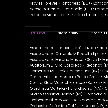
Movies Forever • Fontanella (BG) • Lombar
Nonsolocinema • Fontanella (BG) • Lomba
Parco ex Monastero • Rivalta di Torino (T
Musica
Night Club
Organizz
Associazione Concerti Città di Noto • Noto (
Associazione Culturale M.Rodolfo Lipizer • G
Associazione Fasano Musica • Selva Di Fas
Auditorium Di Villa Colloredo • Recanati (
Camerata Musicale Barese • Bari (BA) • Pu
Centro Artistico Musicale Paolo Grassi • Ma
Centro Studi Musicali Ferruccio Busoni • Em
Giardini La Mortella • Forio d’Ischia (NA) 
Milano Classica • Milano (MI) • Lombardia
Orchestra Di Padova E Del Veneto • Pado
Orchestra Sinfonica Del Fvg • Udine (UD) • F