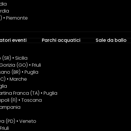
dia
rdia
O) • Piemonte
atori eventi
Parchi acquatici
Sale da ballo
SR) • Sicilia
orizia (GO) • Friuli
ano (BR) • Puglia
MC) • Marche
glia
rtina Franca (TA) • Puglia
poli (FI) • Toscana
• Campania
va (PD) • Veneto
riuli