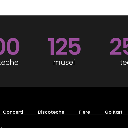
00
125
2
teche
musei
te
Concerti
Discoteche
Fiere
Go Kart