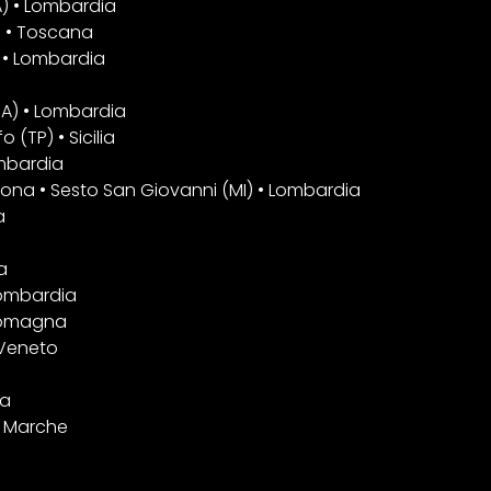
A) • Lombardia
) • Toscana
 • Lombardia
VA) • Lombardia
(TP) • Sicilia
ombardia
gona • Sesto San Giovanni (MI) • Lombardia
a
a
Lombardia
-Romagna
 Veneto
ia
• Marche