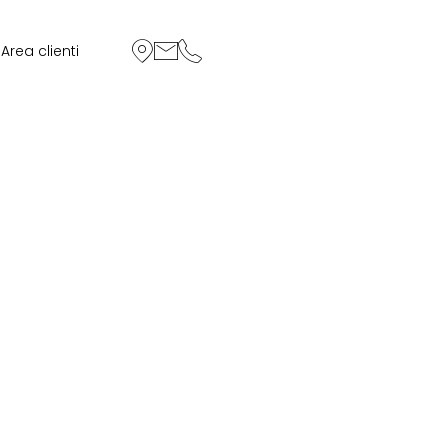
Area clienti
oi
sviluppiamo nuove funzionalità, che
ua evoluzione.