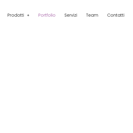
Prodotti
Portfolio
Servizi
Team
Contatti
 nostri numeri parlano per n
Portfolio
 per la loro presenza sul mercato. Ogni anno 
 restare al passo con questo mondo in contin