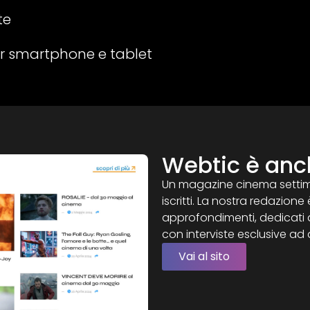
te
er smartphone e tablet
Webtic è an
Un magazine cinema settiman
iscritti. La nostra redazione
approfondimenti, dedicati a
con interviste esclusive ad at
Vai al sito