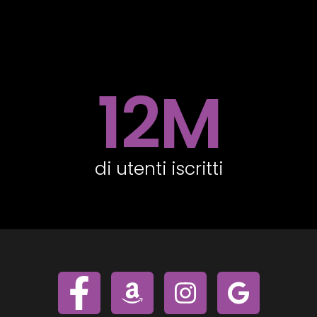
12
M
di utenti iscritti